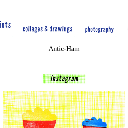
***
***
***
Antic-Ham