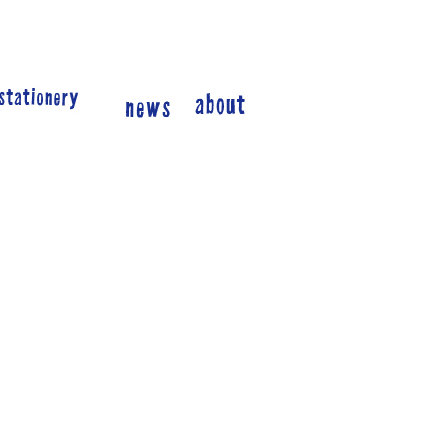
***
*