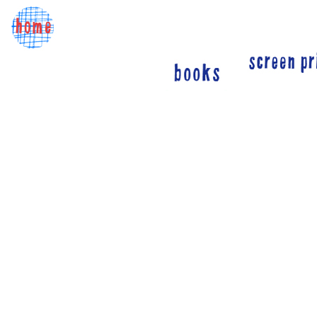
*****
***